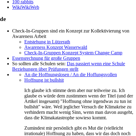
100 rabbits
WikiWikiWeb
de
Check-In-Gruppen sind ein Konzept zur Kollektivierung von
Awareness Arbeit
Entstehung in Lützerath
Awareness Konzept Wasserwald
Check-In-Gruppen Konzept System Change Camp
Essensrechnung für große Gruppen
So sollten alle Schulen sein:
Das passiert wenn eine Schule
Beziehungen über Prüfungen stellt
An die Hoffnungslosen / An die Hoffungsvollen
Hoffnung ist bullshit
Ich glaube ich stimme dem aber nur teilweise zu. Ich
glaube es würde dem zustimmen wenn der Titel (und der
Artikel insgesamt) "Hoffnung ohne irgendwas zu tun ist
bullshit" wäre. Weil jeglicher Versuch die Klimakrise zu
verhindern macht wenig Sinn, wenn man davon ausgeht,
dass die Klimakatastrophe sowieso kommt.
Zumindest mir persönlich gibt es Mut die (vielleicht
irrationale) Hoffnung zu haben, dass wir das doch noch