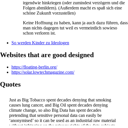
irgendwie hinkriegen (oder zumindest verzögern und die
Folgen abmildern). (Außerdem macht es spaß sich eine
schöne Zukunft vorzustellen)
Keine Hoffnung zu haben, kann ja auch dazu führen, dass
man nichts dagegen tut weil es vermeintlich sowieso
schon verloren ist.
So werden Kinder zu Ideologen
Websites that are good designed
https://floating-berlin.org/
https://solar.lowtechmagazine.com/
Quotes
Just as Big Tobacco spent decades denying that smoking
causes lung cancer, and Big Oil spent decades denying
climate change, so also Big Data has spent decades
pretending that sensitive personal data can easily be
‘anonymised’ so it can be used as an industrial raw material
without infringing on the privacy rights of the data subjects.